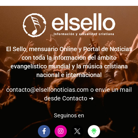
El Sello, mensuario Online y Portal de Noticias
con toda la información del ámbito
evangelístico mundial y la música cristiana
nacional e internacional
contacto@elsellonoticias.com
o envíe un mail
desde
Contacto ➜
Seguinos en
F
I
a
n