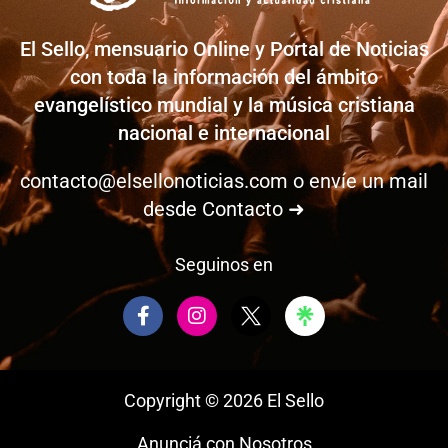
El Sello, mensuario Online y Portal de Noticias
con toda la información del ámbito
evangelístico mundial y la música cristiana
nacional e internacional
contacto@elsellonoticias.com
o envíe un mail
desde
Contacto ➜
Seguinos en
F
I
a
n
c
s
e
t
b
a
Copyright © 2026 El Sello
o
g
o
r
Anunciá con Nosotros
k
a