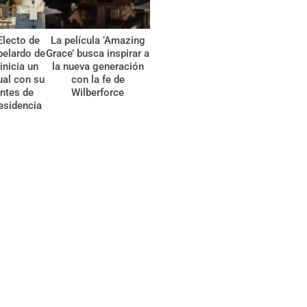
Electo de
La película ‘Amazing
belardo de
Grace’ busca inspirar a
 inicia un
la nueva generación
tual con su
con la fe de
ntes de
Wilberforce
esidencia