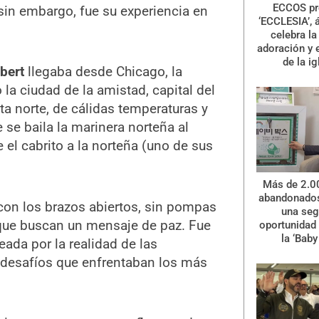
ECCOS pr
 sin embargo, fue su experiencia en
‘ECCLESIA’, 
celebra la 
adoración y 
de la ig
bert
llegaba desde Chicago, la
la ciudad de la amistad, capital del
 norte, de cálidas temperaturas y
 se baila la marinera norteña al
 el cabrito a la norteña (uno de sus
Más de 2.0
abandonados
ó con los brazos abiertos, sin pompas
una se
s que buscan un mensaje de paz. Fue
oportunidad 
la ‘Baby
ada por la realidad de las
s desafíos que enfrentaban los más