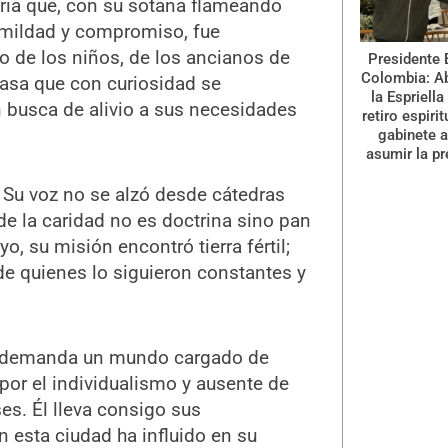
ria que, con su sotana flameando
humildad y compromiso, fue
o de los niños, de los ancianos de
Presidente 
Colombia: A
casa que con curiosidad se
la Espriella
 busca de alivio a sus necesidades
retiro espiri
gabinete a
asumir la pr
 Su voz no se alzó desde cátedras
e la caridad no es doctrina sino pan
yo, su misión encontró tierra fértil;
de quienes lo siguieron constantes y
e demanda un mundo cargado de
por el individualismo y ausente de
ses. Él lleva consigo sus
n esta ciudad ha influido en su