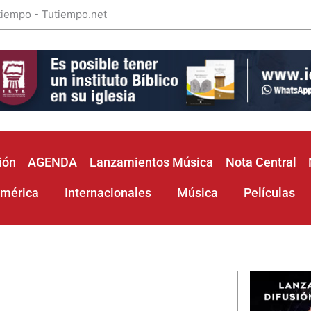
 tiempo - Tutiempo.net
ión
AGENDA
Lanzamientos Música
Nota Central
américa
Internacionales
Música
Películas