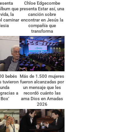
esenta
Chloe Edgecombe
álbum que
presenta Estar así, una
vida, la
canción sobre
el caminar
encontrar en Jesús la
lesia
compañía que
transforma
00 bebés
Más de 1.500 mujeres
 tuvieron
fueron alcanzadas por
gunda
un mensaje que les
gracias a
recordó cuánto las
 Box’
ama Dios en Amadas
2026