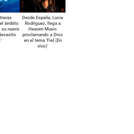
treras
Desde España, Lucía
el ámbito
Rodríguez, llega a
l su nuevo
Heaven Music
Necesito
proclamando a Dios
’
en el tema ‘Fiel (En
vivo)’