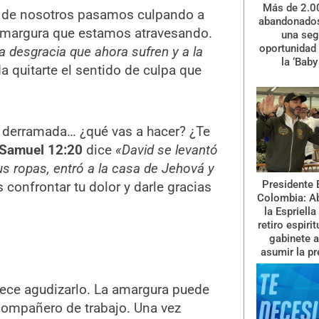
Más de 2.0
de nosotros pasamos culpando a
abandonados
amargura que estamos atravesando.
una se
oportunidad 
a desgracia que ahora sufren y a la
la ‘Baby
 quitarte el sentido de culpa que
a derramada… ¿qué vas a hacer? ¿Te
 Samuel 12:20
dice
«David se levantó
us ropas, entró a la casa de Jehová y
Presidente 
 confrontar tu dolor y darle gracias
Colombia: A
la Espriella
retiro espiri
gabinete a
asumir la pr
arece agudizarlo. La amargura puede
 compañero de trabajo. Una vez