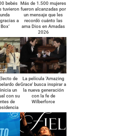
00 bebés
Más de 1.500 mujeres
 tuvieron
fueron alcanzadas por
gunda
un mensaje que les
gracias a
recordó cuánto las
 Box’
ama Dios en Amadas
2026
Electo de
La película ‘Amazing
belardo de
Grace’ busca inspirar a
 inicia un
la nueva generación
tual con su
con la fe de
ntes de
Wilberforce
esidencia