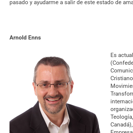
pasado y ayudarme a salir de este estado de ama
Arnold Enns
Es actua
(Confede
Comunica
Cristian
Movimien
Transfor
internaci
organiza
Teología
Canadá),
Empresas