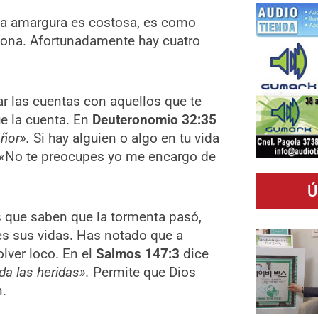
o la amargura es costosa, es como
rsona. Afortunadamente hay cuatro
r las cuentas con aquellos que te
e la cuenta. En
Deuteronomio 32:35
eñor».
Si hay alguien o algo en tu vida
«
No te preocupes yo me encargo de
Ú
que saben que la tormenta pasó,
es sus vidas. Has notado que a
lver loco. En el
Salmos 147:3
dice
da las heridas».
Permite que Dios
.