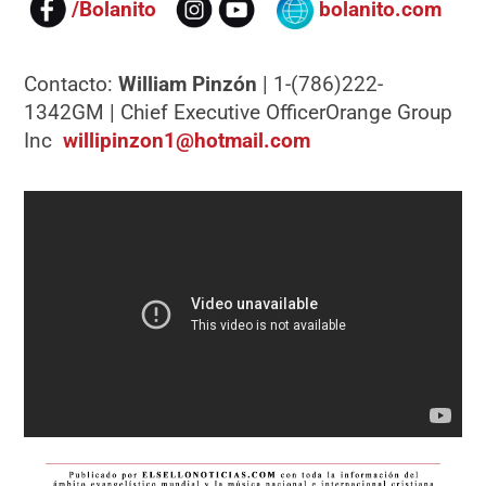
/Bolanito
bolanito.com
Contacto:
William Pinzón
| 1-(786)222-
1342GM | Chief Executive OfficerOrange Group
Inc
willipinzon1@hotmail.com