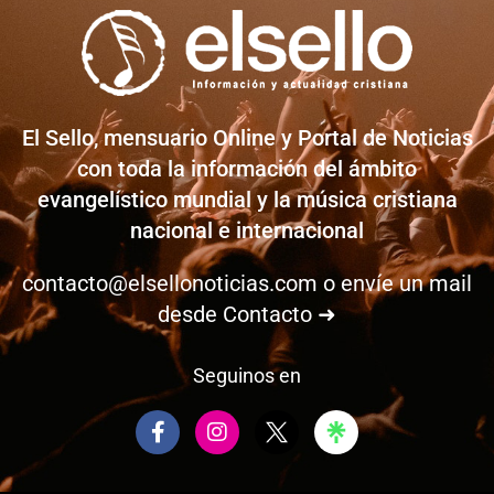
El Sello, mensuario Online y Portal de Noticias
con toda la información del ámbito
evangelístico mundial y la música cristiana
nacional e internacional
contacto@elsellonoticias.com
o envíe un mail
desde
Contacto ➜
Seguinos en
F
I
a
n
c
s
e
t