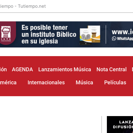
 tiempo - Tutiempo.net
ión
AGENDA
Lanzamientos Música
Nota Central
américa
Internacionales
Música
Películas