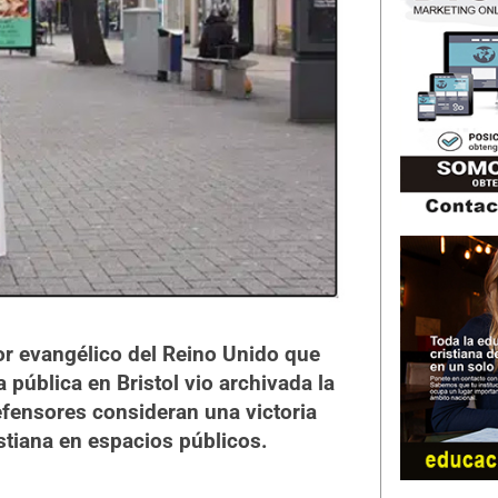
r evangélico del Reino Unido que
 pública en Bristol vio archivada la
efensores consideran una victoria
istiana en espacios públicos.