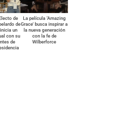
Electo de
La película ‘Amazing
belardo de
Grace’ busca inspirar a
 inicia un
la nueva generación
tual con su
con la fe de
ntes de
Wilberforce
esidencia