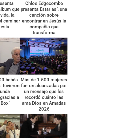
esenta
Chloe Edgecombe
álbum que
presenta Estar así, una
vida, la
canción sobre
el caminar
encontrar en Jesús la
lesia
compañía que
transforma
00 bebés
Más de 1.500 mujeres
 tuvieron
fueron alcanzadas por
gunda
un mensaje que les
gracias a
recordó cuánto las
 Box’
ama Dios en Amadas
2026