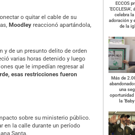
ECCOS pr
‘ECCLESIA’, 
celebra la 
nectar o quitar el cable de su
adoración y 
das,
Moodley
reaccionó apartándola,
de la ig
n y de un presunto delito de orden
eció varias horas detenido y luego
iones que le impedían regresar al
rde, esas restricciones fueron
Más de 2.0
abandonados
una se
oportunidad 
la ‘Baby
mpacto sobre su ministerio público.
r en la calle durante un período
mana Santa.