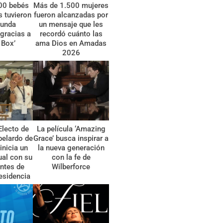
00 bebés
Más de 1.500 mujeres
 tuvieron
fueron alcanzadas por
gunda
un mensaje que les
gracias a
recordó cuánto las
 Box’
ama Dios en Amadas
2026
Electo de
La película ‘Amazing
belardo de
Grace’ busca inspirar a
 inicia un
la nueva generación
tual con su
con la fe de
ntes de
Wilberforce
esidencia