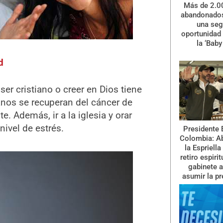
Más de 2.0
abandonados
una se
oportunidad 
la ‘Baby
d
er cristiano o creer en Dios tiene
ianos se recuperan del cáncer de
 Además, ir a la iglesia y orar
nivel de estrés.
Presidente 
Colombia: A
la Espriella
retiro espiri
gabinete a
asumir la pr