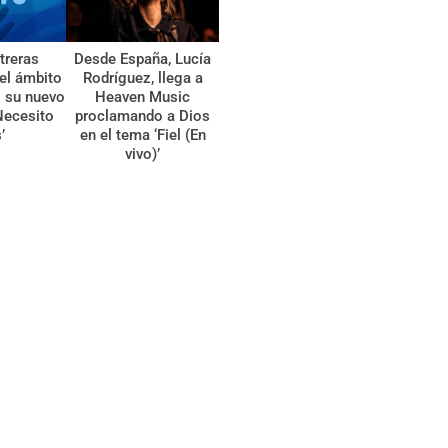
treras
Desde España, Lucía
el ámbito
Rodríguez, llega a
l su nuevo
Heaven Music
Necesito
proclamando a Dios
’
en el tema ‘Fiel (En
vivo)’