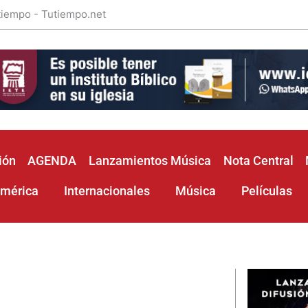
 tiempo - Tutiempo.net
ión
AGENDA
Lanzamientos Música
Nota Central
américa
Internacionales
Música
Películas