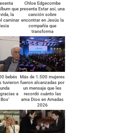
esenta
Chloe Edgecombe
álbum que
presenta Estar así, una
vida, la
canción sobre
el caminar
encontrar en Jesús la
lesia
compañía que
transforma
00 bebés
Más de 1.500 mujeres
 tuvieron
fueron alcanzadas por
gunda
un mensaje que les
gracias a
recordó cuánto las
 Box’
ama Dios en Amadas
2026