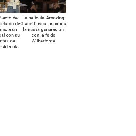
Electo de
La película ‘Amazing
belardo de
Grace’ busca inspirar a
 inicia un
la nueva generación
tual con su
con la fe de
ntes de
Wilberforce
esidencia