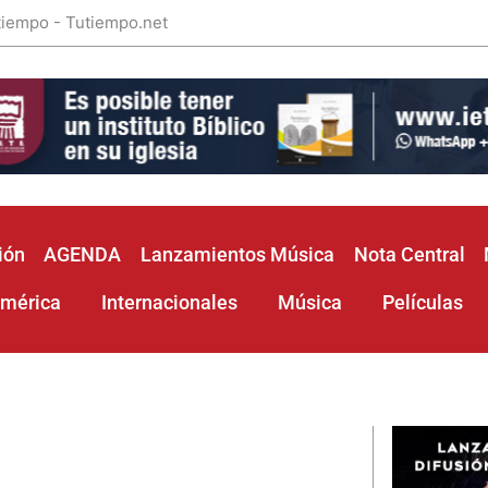
 tiempo - Tutiempo.net
ión
AGENDA
Lanzamientos Música
Nota Central
américa
Internacionales
Música
Películas