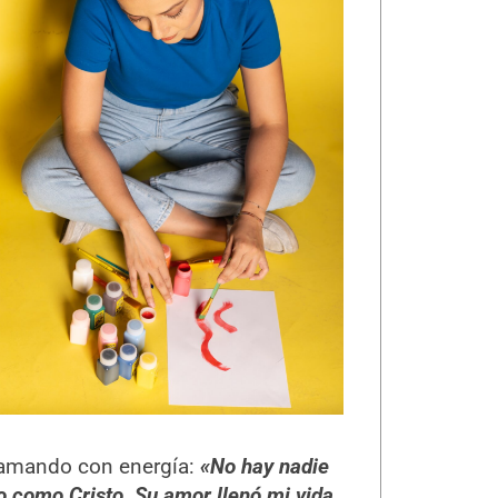
oclamando con energía:
«No hay nadie
 como Cristo. Su amor llenó mi vida,