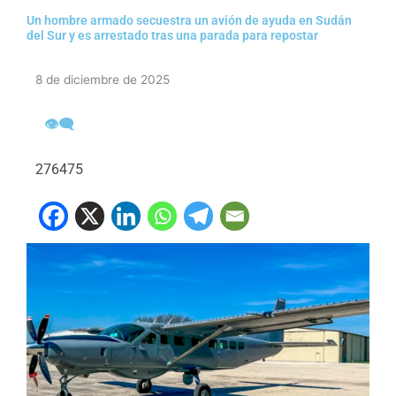
Un hombre armado secuestra un avión de ayuda en Sudán
del Sur y es arrestado tras una parada para repostar
8 de diciembre de 2025
👁‍🗨
276475