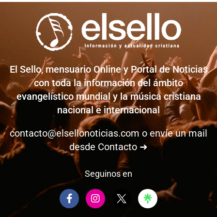
El Sello, mensuario Online y Portal de Noticias
con toda la información del ámbito
evangelístico mundial y la música cristiana
nacional e internacional
contacto@elsellonoticias.com
o envíe un mail
desde
Contacto ➜
Seguinos en
F
I
a
n
c
s