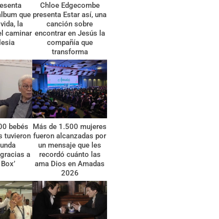
esenta
Chloe Edgecombe
álbum que
presenta Estar así, una
vida, la
canción sobre
el caminar
encontrar en Jesús la
lesia
compañía que
transforma
00 bebés
Más de 1.500 mujeres
 tuvieron
fueron alcanzadas por
gunda
un mensaje que les
gracias a
recordó cuánto las
 Box’
ama Dios en Amadas
2026