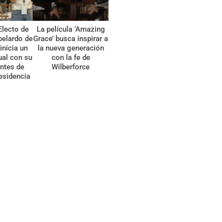
Electo de
La película ‘Amazing
belardo de
Grace’ busca inspirar a
 inicia un
la nueva generación
tual con su
con la fe de
ntes de
Wilberforce
esidencia