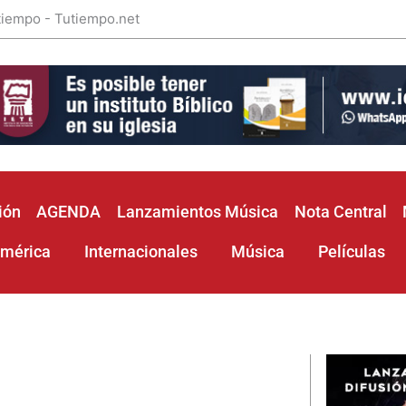
 tiempo - Tutiempo.net
ión
AGENDA
Lanzamientos Música
Nota Central
américa
Internacionales
Música
Películas