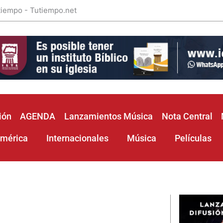
 tiempo - Tutiempo.net
ión
AGENDA
Lanzamientos Música
Nota Central
américa
Internacionales
Música
Películas