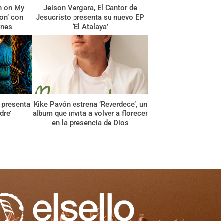
n on My
Jeison Vergara, El Cantor de
ion’ con
Jesucristo presenta su nuevo EP
ones
‘El Atalaya’
 presenta
Kike Pavón estrena ‘Reverdece’, un
dre’
álbum que invita a volver a florecer
en la presencia de Dios