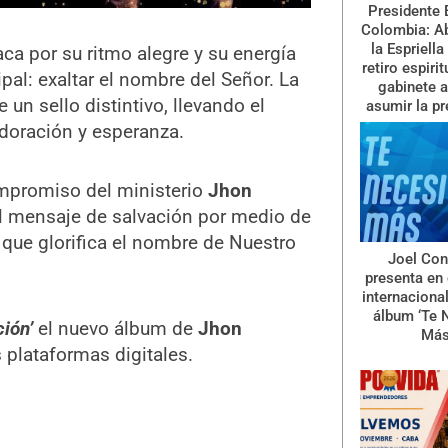
Presidente 
Colombia: A
la Espriella
aca por su ritmo alegre y su energía
retiro espiri
ipal: exaltar el nombre del Señor. La
gabinete a
 un sello distintivo, llevando el
asumir la pr
adoración y esperanza.
ompromiso del ministerio
Jhon
l mensaje de salvación por medio de
que glorifica el nombre de Nuestro
Joel Con
presenta en 
internaciona
álbum ‘Te 
ción’
el nuevo álbum de
Jhon
Más
s plataformas digitales.