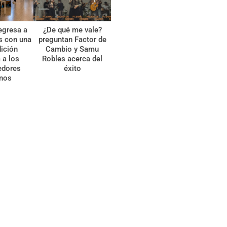
egresa a
¿De qué me vale?
s con una
preguntan Factor de
ición
Cambio y Samu
 a los
Robles acerca del
edores
éxito
anos