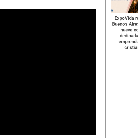
ExpoVida r
Buenos Aire
nueva ed
dedicada
emprend
cristi