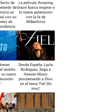
Electo de
La película ‘Amazing
belardo de
Grace’ busca inspirar a
 inicia un
la nueva generación
tual con su
con la fe de
ntes de
Wilberforce
esidencia
treras
Desde España, Lucía
el ámbito
Rodríguez, llega a
l su nuevo
Heaven Music
Necesito
proclamando a Dios
’
en el tema ‘Fiel (En
vivo)’