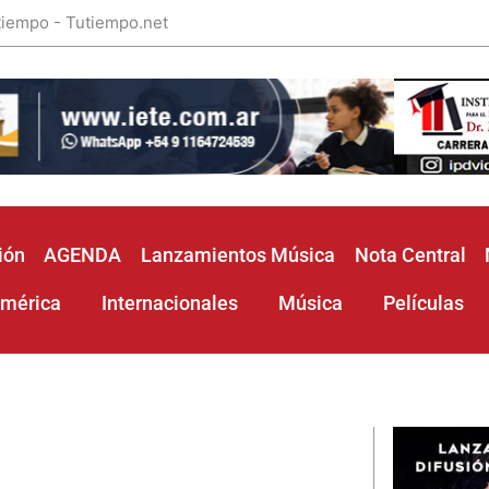
 tiempo - Tutiempo.net
ión
AGENDA
Lanzamientos Música
Nota Central
américa
Internacionales
Música
Películas