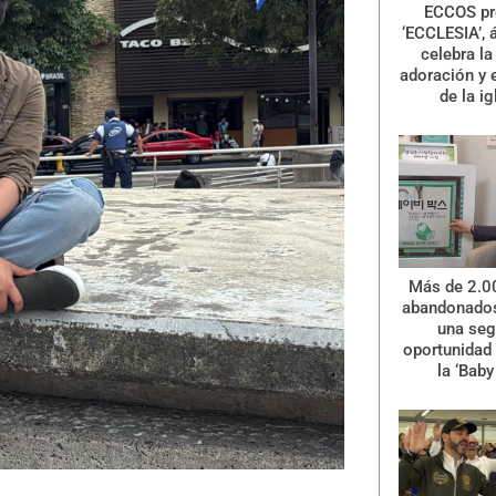
ECCOS pr
‘ECCLESIA’, 
celebra la 
adoración y 
de la ig
Más de 2.0
abandonados
una se
oportunidad 
la ‘Baby