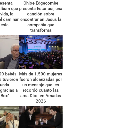
esenta
Chloe Edgecombe
álbum que
presenta Estar así, una
vida, la
canción sobre
el caminar
encontrar en Jesús la
lesia
compañía que
transforma
00 bebés
Más de 1.500 mujeres
 tuvieron
fueron alcanzadas por
gunda
un mensaje que les
gracias a
recordó cuánto las
 Box’
ama Dios en Amadas
2026