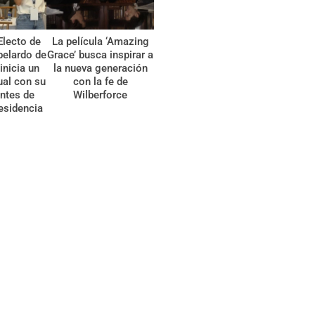
Electo de
La película ‘Amazing
belardo de
Grace’ busca inspirar a
 inicia un
la nueva generación
tual con su
con la fe de
ntes de
Wilberforce
esidencia