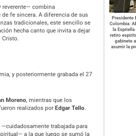
y reverente— combina
 de fe sincera. A diferencia de sus
Presidente 
nzas tradicionales, este sencillo se
Colombia: A
la Espriella
ción hecha canto que invita a dejar
retiro espiri
 Cristo.
gabinete a
asumir la pr
rnia, y posteriormente grabada el 27
ian Moreno
, mientras que los
 fueron realizados por
Edgar Tello
.
a —cuidadosamente trabajada para
piritual— a la que luego se sumó la