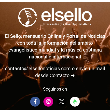
El Sello, mensuario Online y Portal de Noticias
con toda la información del ámbito
evangelístico mundial y la música cristiana
nacional e internacional
contacto@elsellonoticias.com
o envíe un mail
desde
Contacto ➜
Seguinos en
F
I
a
n
c
s