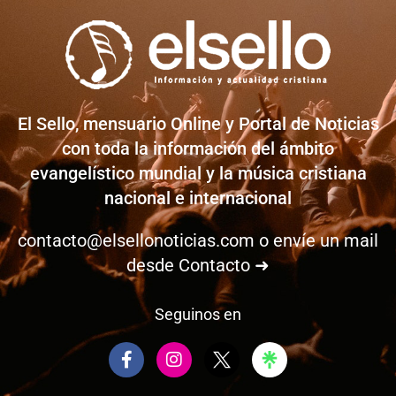
El Sello, mensuario Online y Portal de Noticias
con toda la información del ámbito
evangelístico mundial y la música cristiana
nacional e internacional
contacto@elsellonoticias.com
o envíe un mail
desde
Contacto ➜
Seguinos en
F
I
a
n
c
s