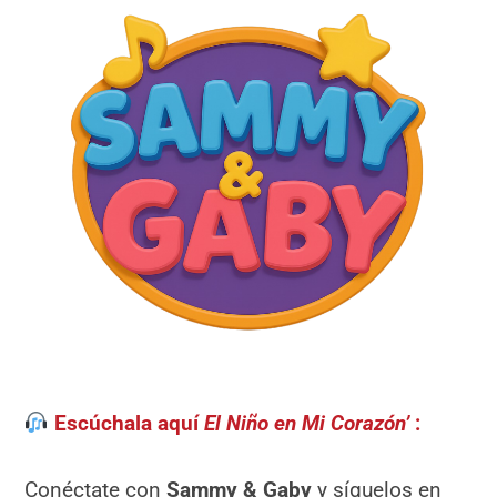
Escúchala aquí
El Niño en Mi Corazón’
:
Conéctate con
Sammy & Gaby
y síguelos en