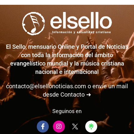
El Sello, mensuario Online y Portal de Noticias
con toda la información del ámbito
evangelístico mundial y la música cristiana
nacional e internacional
contacto@elsellonoticias.com
o envíe un mail
desde
Contacto ➜
Seguinos en
F
I
a
n