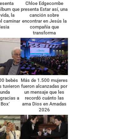
esenta
Chloe Edgecombe
álbum que
presenta Estar así, una
vida, la
canción sobre
el caminar
encontrar en Jesús la
lesia
compañía que
transforma
00 bebés
Más de 1.500 mujeres
 tuvieron
fueron alcanzadas por
gunda
un mensaje que les
gracias a
recordó cuánto las
 Box’
ama Dios en Amadas
2026