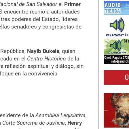
acional de San Salvador
el
Primer
El encuentro reunió a autoridades
 tres poderes del Estado, líderes
 ellas senadores y congresistas de
a República,
Nayib Bukele
, quien
bicado en el
Centro Histórico
de la
reflexión espiritual y diálogo, sin
nfoque en la convivencia
Ú
residente de la
Asamblea Legislativa
,
a
Corte Suprema de Justicia
,
Henry