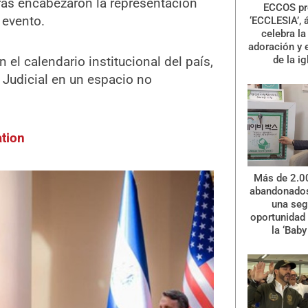
uras encabezaron la representación
ECCOS pr
 evento.
‘ECCLESIA’, 
celebra la 
adoración y 
el calendario institucional del país,
de la ig
 y Judicial en un espacio no
tion
Más de 2.0
abandonados
una se
oportunidad 
la ‘Baby