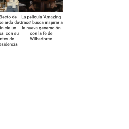
Electo de
La película ‘Amazing
belardo de
Grace’ busca inspirar a
 inicia un
la nueva generación
tual con su
con la fe de
ntes de
Wilberforce
esidencia