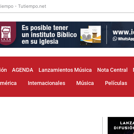
 tiempo - Tutiempo.net
ión
AGENDA
Lanzamientos Música
Nota Central
américa
Internacionales
Música
Películas