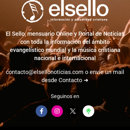
El Sello, mensuario Online y Portal de Noticias
con toda la información del ámbito
evangelístico mundial y la música cristiana
nacional e internacional
contacto@elsellonoticias.com
o envíe un mail
desde
Contacto ➜
Seguinos en
F
I
a
n
c
s
e
t