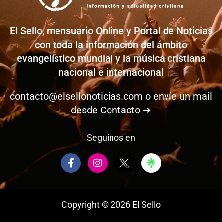
El Sello, mensuario Online y Portal de Noticias
con toda la información del ámbito
evangelístico mundial y la música cristiana
nacional e internacional
contacto@elsellonoticias.com
o envíe un mail
desde
Contacto ➜
Seguinos en
F
I
a
n
c
s
e
t
b
a
Copyright © 2026 El Sello
o
g
o
r