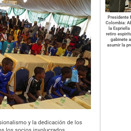
Presidente 
Colombia: A
la Espriella
retiro espiri
gabinete a
asumir la pr
ionalismo y la dedicación de los
os los socios involucrados.