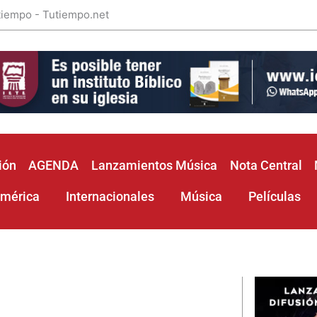
 tiempo - Tutiempo.net
ión
AGENDA
Lanzamientos Música
Nota Central
américa
Internacionales
Música
Películas