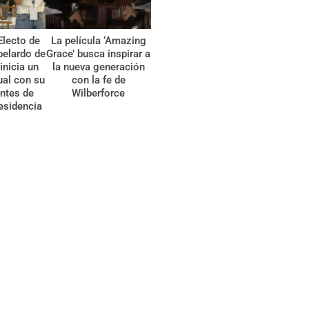
Electo de
La película ‘Amazing
belardo de
Grace’ busca inspirar a
 inicia un
la nueva generación
tual con su
con la fe de
ntes de
Wilberforce
esidencia