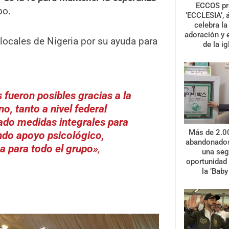
ECCOS pr
po.
‘ECCLESIA’, 
celebra la 
adoración y 
locales de Nigeria por su ayuda para
de la ig
s fueron posibles gracias a la
o, tanto a nivel federal
ado medidas integrales para
Más de 2.0
endo apoyo psicológico,
abandonados
a para todo el grupo»
,
una se
oportunidad 
la ‘Baby