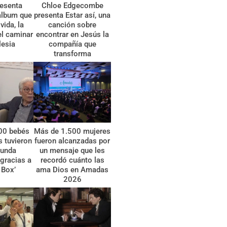
esenta
Chloe Edgecombe
álbum que
presenta Estar así, una
vida, la
canción sobre
el caminar
encontrar en Jesús la
lesia
compañía que
transforma
00 bebés
Más de 1.500 mujeres
 tuvieron
fueron alcanzadas por
gunda
un mensaje que les
gracias a
recordó cuánto las
 Box’
ama Dios en Amadas
2026