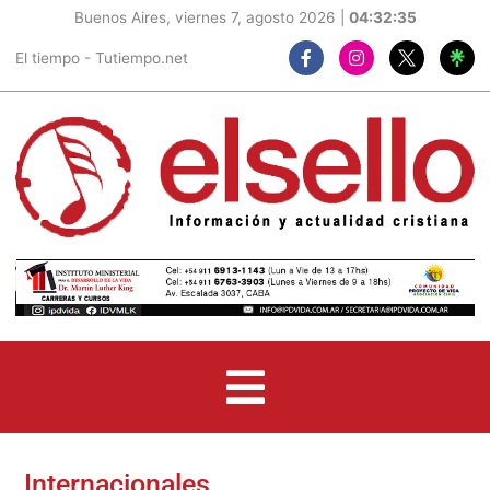
Buenos Aires, viernes 7, agosto 2026 |
04:32:37
F
I
El tiempo - Tutiempo.net
a
n
c
s
e
t
b
a
o
g
o
r
k
a
-
m
f
Internacionales