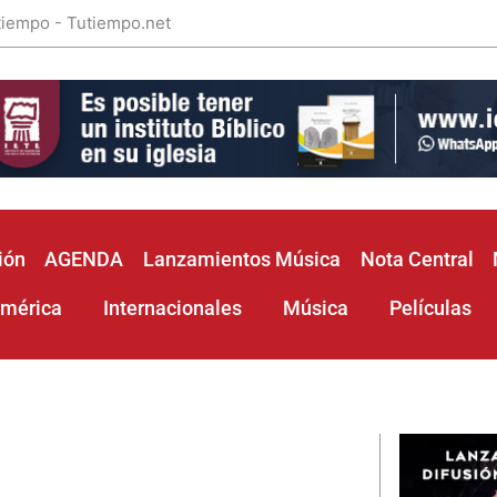
 tiempo - Tutiempo.net
ión
AGENDA
Lanzamientos Música
Nota Central
américa
Internacionales
Música
Películas