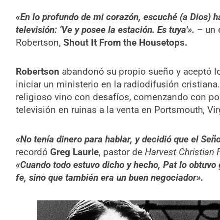
«En lo profundo de mi corazón, escuché (a Dios) h
televisión: ‘Ve y posee la estación. Es tuya'».
– un e
Robertson,
Shout It From the Housetops.
Robertson
abandonó su propio sueño y aceptó lo
iniciar un ministerio en la radiodifusión cristia
religioso vino con desafíos, comenzando con poc
televisión en ruinas a la venta en Portsmouth, Vir
«No tenía dinero para hablar, y decidió que el Seño
recordó
Greg Laurie
, pastor de
Harvest Christian 
«Cuando todo estuvo dicho y hecho, Pat lo obtuvo g
fe, sino que también era un buen negociador».