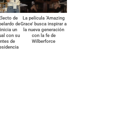
Electo de
La película ‘Amazing
belardo de
Grace’ busca inspirar a
 inicia un
la nueva generación
tual con su
con la fe de
ntes de
Wilberforce
esidencia