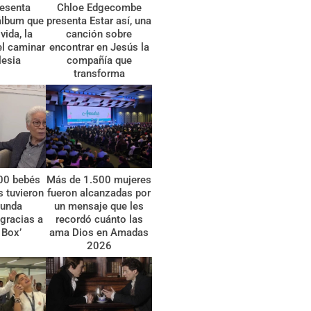
esenta
Chloe Edgecombe
álbum que
presenta Estar así, una
vida, la
canción sobre
el caminar
encontrar en Jesús la
lesia
compañía que
transforma
00 bebés
Más de 1.500 mujeres
 tuvieron
fueron alcanzadas por
gunda
un mensaje que les
gracias a
recordó cuánto las
 Box’
ama Dios en Amadas
2026