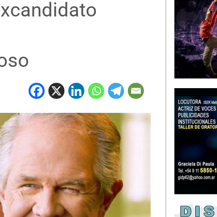
excandidato
ioso