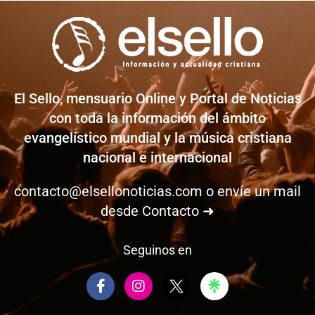
El Sello, mensuario Online y Portal de Noticias
con toda la información del ámbito
evangelístico mundial y la música cristiana
nacional e internacional
contacto@elsellonoticias.com
o envíe un mail
desde
Contacto ➜
Seguinos en
F
I
a
n
c
s