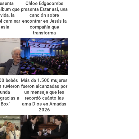
esenta
Chloe Edgecombe
álbum que
presenta Estar así, una
vida, la
canción sobre
el caminar
encontrar en Jesús la
lesia
compañía que
transforma
00 bebés
Más de 1.500 mujeres
 tuvieron
fueron alcanzadas por
gunda
un mensaje que les
gracias a
recordó cuánto las
 Box’
ama Dios en Amadas
2026