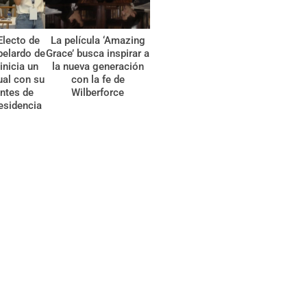
Electo de
La película ‘Amazing
belardo de
Grace’ busca inspirar a
 inicia un
la nueva generación
tual con su
con la fe de
ntes de
Wilberforce
esidencia