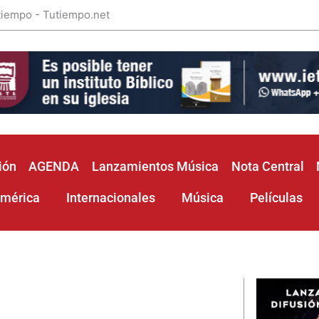
 tiempo - Tutiempo.net
ión
AGENDA
Lanzamientos Música
Nota Central
américa
Internacionales
Música
Películas