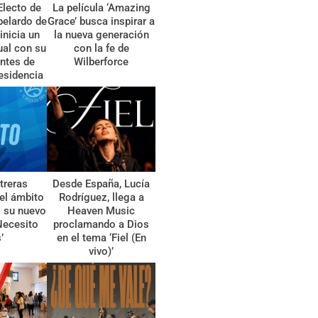
Electo de
La película ‘Amazing
belardo de
Grace’ busca inspirar a
 inicia un
la nueva generación
tual con su
con la fe de
ntes de
Wilberforce
esidencia
treras
Desde España, Lucía
el ámbito
Rodríguez, llega a
l su nuevo
Heaven Music
Necesito
proclamando a Dios
’
en el tema ‘Fiel (En
vivo)’