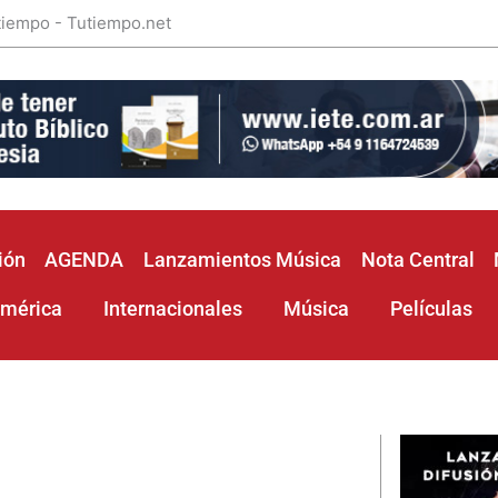
 tiempo - Tutiempo.net
ión
AGENDA
Lanzamientos Música
Nota Central
américa
Internacionales
Música
Películas