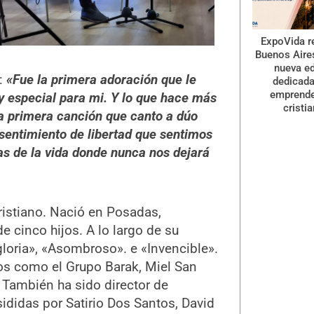
ExpoVida r
Buenos Aire
nueva ed
:
«Fue la primera adoración que le
dedicada
emprend
uy especial para mi. Y lo que hace más
cristi
la primera canción que canto a dúo
sentimiento de libertad que sentimos
as de la vida donde nunca nos dejará
cristiano. Nació en Posadas,
 cinco hijos. A lo largo de su
gloria», «Asombroso». e «Invencible».
os como el Grupo Barak, Miel San
 También ha sido director de
ididas por Satirio Dos Santos, David