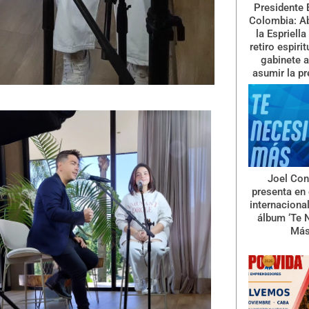
Presidente 
Colombia: A
la Espriella
retiro espiri
gabinete a
asumir la pr
Joel Con
presenta en 
internaciona
álbum ‘Te 
Más