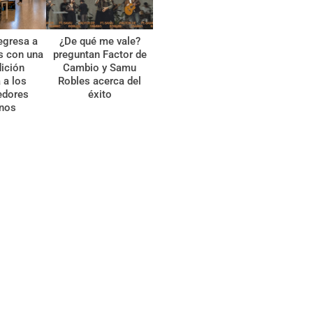
egresa a
¿De qué me vale?
s con una
preguntan Factor de
ición
Cambio y Samu
 a los
Robles acerca del
edores
éxito
anos