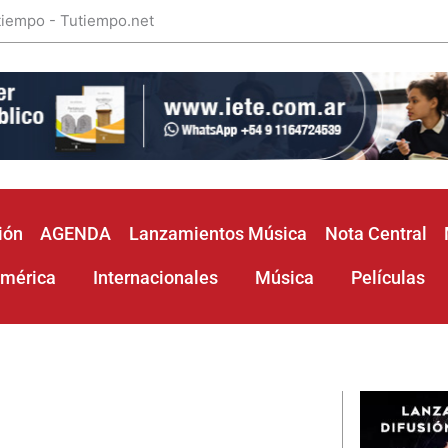
 tiempo - Tutiempo.net
ión
AGENDA
Lanzamientos Música
Nota Central
américa
Internacionales
Música
Películas