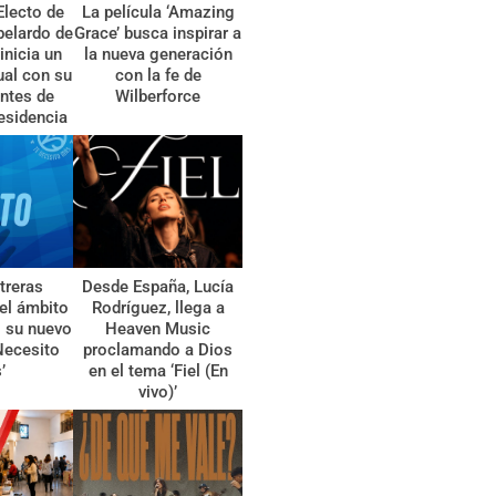
Electo de
La película ‘Amazing
belardo de
Grace’ busca inspirar a
 inicia un
la nueva generación
tual con su
con la fe de
ntes de
Wilberforce
esidencia
treras
Desde España, Lucía
el ámbito
Rodríguez, llega a
l su nuevo
Heaven Music
Necesito
proclamando a Dios
’
en el tema ‘Fiel (En
vivo)’