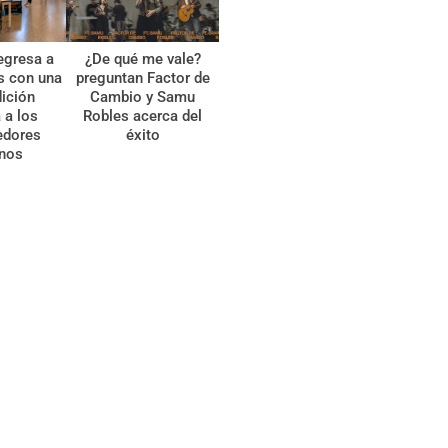
egresa a
¿De qué me vale?
s con una
preguntan Factor de
ición
Cambio y Samu
 a los
Robles acerca del
edores
éxito
anos