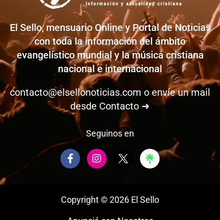
El Sello, mensuario Online y Portal de Noticias
con toda la información del ámbito
evangelístico mundial y la música cristiana
nacional e internacional
contacto@elsellonoticias.com
o envíe un mail
desde
Contacto ➜
Seguinos en
F
I
a
n
c
s
e
t
b
a
Copyright © 2026 El Sello
o
g
o
r