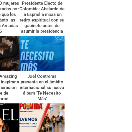
0 mujeres
Presidente Electo de
zadas por
Colombia: Abelardo de
 que les
la Espriella inicia un
ánto las
retiro espiritual con su
n Amadas
gabinete antes de
6
asumir la presidencia
 ‘Amazing
Joel Contreras
inspirar a
presenta en el ámbito
neración
internacional su nuevo
fe de
álbum ‘Te Necesito
orce
Más’