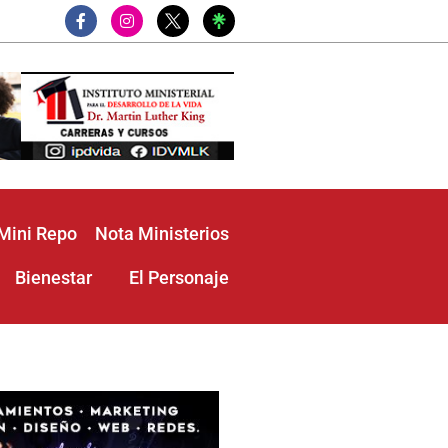
F
I
a
n
c
s
e
t
b
a
o
g
o
r
k
a
-
m
f
Mini Repo
Nota Ministerios
Bienestar
El Personaje