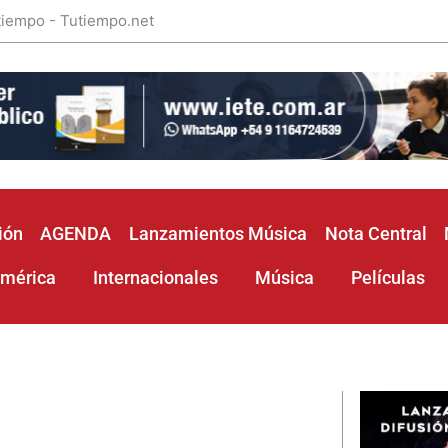
 tiempo - Tutiempo.net
ión
AGENDA
Lanzamientos Música
Nota Central
américa
Internacionales
Música
Películas