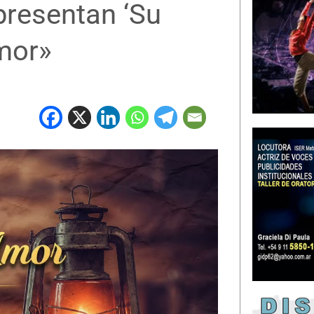
presentan ‘Su
mor»