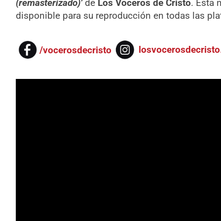
(remasterizado)’
de
Los Voceros de Cristo
. Esta 
disponible para su reproducción en todas las pla
/vocerosdecristo
losvocerosdecrist