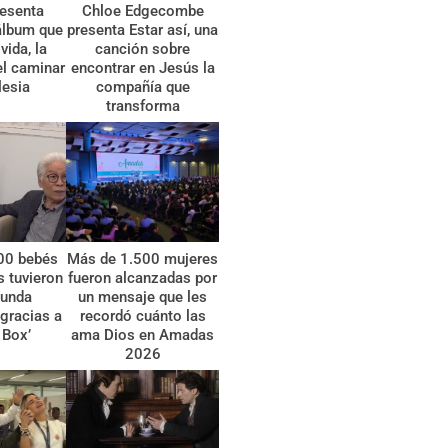
esenta
Chloe Edgecombe
álbum que
presenta Estar así, una
vida, la
canción sobre
el caminar
encontrar en Jesús la
lesia
compañía que
transforma
00 bebés
Más de 1.500 mujeres
 tuvieron
fueron alcanzadas por
gunda
un mensaje que les
gracias a
recordó cuánto las
 Box’
ama Dios en Amadas
2026