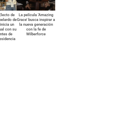
Electo de
La película ‘Amazing
belardo de
Grace’ busca inspirar a
 inicia un
la nueva generación
tual con su
con la fe de
ntes de
Wilberforce
esidencia