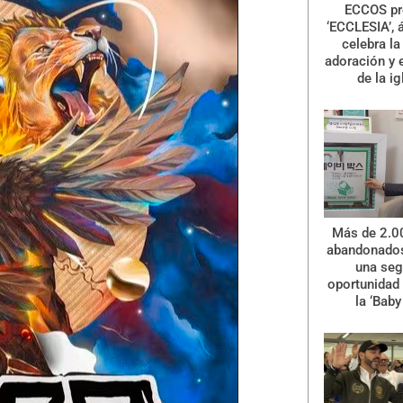
ECCOS pr
‘ECCLESIA’, 
celebra la 
adoración y 
de la ig
Más de 2.0
abandonados
una se
oportunidad 
la ‘Baby