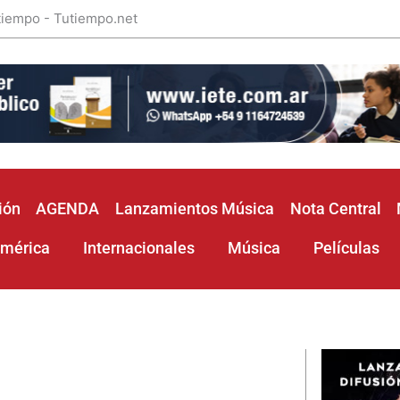
 tiempo - Tutiempo.net
ión
AGENDA
Lanzamientos Música
Nota Central
américa
Internacionales
Música
Películas