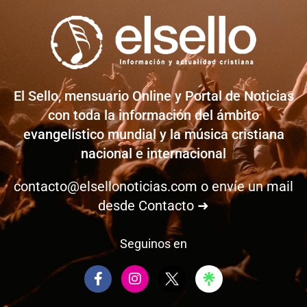
El Sello, mensuario Online y Portal de Noticias
con toda la información del ámbito
evangelístico mundial y la música cristiana
nacional e internacional
contacto@elsellonoticias.com
o envíe un mail
desde
Contacto ➜
Seguinos en
F
I
a
n
c
s