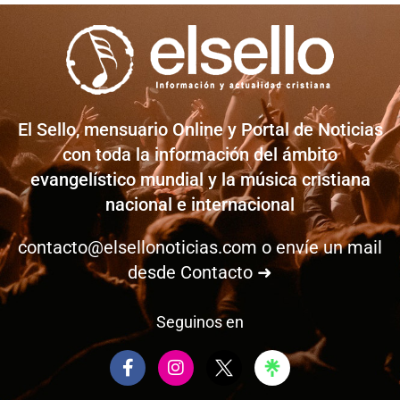
El Sello, mensuario Online y Portal de Noticias
con toda la información del ámbito
evangelístico mundial y la música cristiana
nacional e internacional
contacto@elsellonoticias.com
o envíe un mail
desde
Contacto ➜
Seguinos en
F
I
a
n
c
s