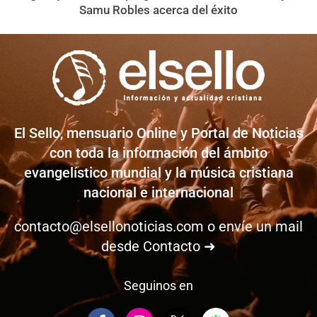
Samu Robles acerca del éxito
El Sello, mensuario Online y Portal de Noticias
con toda la información del ámbito
evangelístico mundial y la música cristiana
nacional e internacional
contacto@elsellonoticias.com
o envíe un mail
desde
Contacto ➜
Seguinos en
F
I