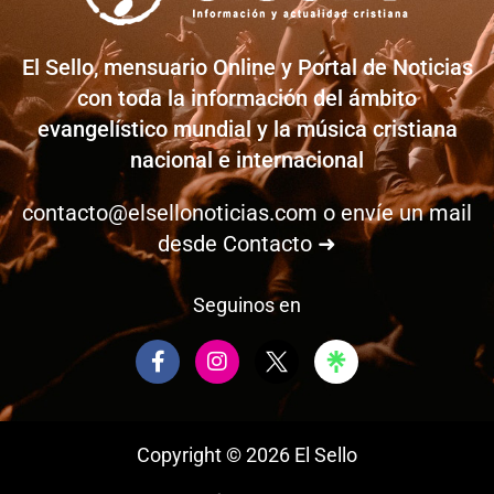
El Sello, mensuario Online y Portal de Noticias
con toda la información del ámbito
evangelístico mundial y la música cristiana
nacional e internacional
contacto@elsellonoticias.com
o envíe un mail
desde
Contacto ➜
Seguinos en
F
I
a
n
c
s
e
t
b
a
Copyright © 2026 El Sello
o
g
o
r