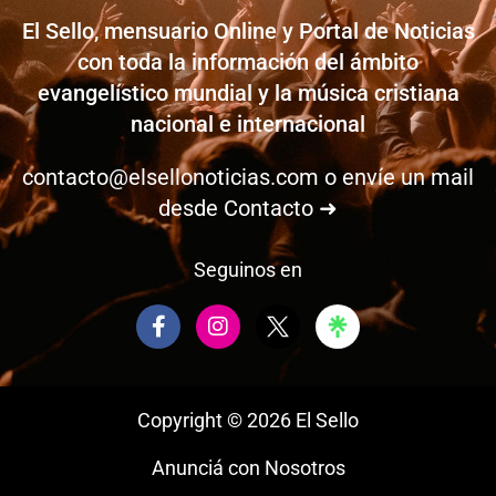
El Sello, mensuario Online y Portal de Noticias
con toda la información del ámbito
evangelístico mundial y la música cristiana
nacional e internacional
contacto@elsellonoticias.com
o envíe un mail
desde
Contacto ➜
Seguinos en
F
I
a
n
c
s
e
t
b
a
Copyright © 2026 El Sello
o
g
o
r
Anunciá con Nosotros
k
a
-
m