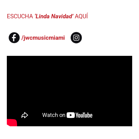
ESCUCHA
‘Linda Navidad’
AQUÍ
/jwcmusicmiami