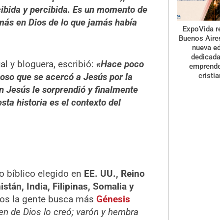
cibida y percibida. Es un momento de
más en Dios de lo que jamás había
ExpoVida r
Buenos Aire
nueva ed
dedicada
ual y bloguera, escribió:
«Hace poco
emprend
cristi
oso que se acercó a Jesús por la
n Jesús le sorprendió y finalmente
ta historia es el contexto del
lo bíblico elegido en
EE. UU., Reino
stán, India, Filipinas, Somalia y
os la gente busca más
Génesis
en de Dios lo creó; varón y hembra