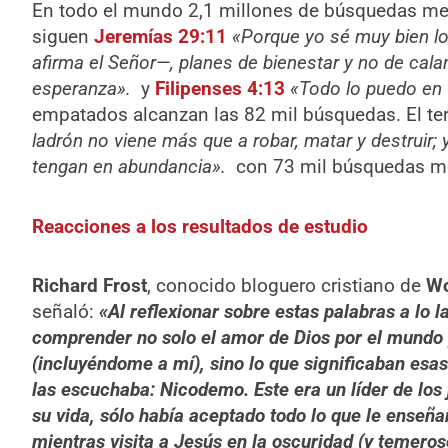
En todo el mundo 2,1 millones de búsquedas m
siguen
Jeremías 29:11
«Porque yo sé muy bien l
afirma el Señor—, planes de bienestar y no de calam
esperanza».
y
Filipenses 4:13
«Todo lo puedo en 
empatados alcanzan las 82 mil búsquedas. El ter
ladrón no viene más que a robar, matar y destruir; 
tengan en abundancia».
con 73 mil búsquedas m
Reacciones a los resultados de estudio
Richard Frost
, conocido bloguero cristiano de
Wo
señaló:
«Al reflexionar sobre estas palabras a lo l
comprender no solo el amor de Dios por el mundo y
(incluyéndome a mí), sino lo que significaban esa
las escuchaba: Nicodemo. Este era un líder de los j
su vida, sólo había aceptado todo lo que le enseña
mientras visita a Jesús en la oscuridad (y temero