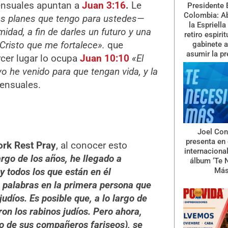
ensuales apuntan a
Juan 3:16
.
Le
Presidente 
Colombia: A
os planes que tengo para ustedes—
la Espriella
idad, a fin de darles un futuro y una
retiro espiri
Cristo que me fortalece».
que
gabinete a
asumir la pr
cer lugar lo ocupa
Juan 10:10
«El
yo he venido para que tengan vida, y la
ensuales.
Joel Con
presenta en 
rk Rest Pray
, al conocer esto
internaciona
argo de los años, he llegado a
álbum ‘Te 
 todos los que están en él
Más
s palabras en la primera persona que
udíos. Es posible que, a lo largo de
ron los rabinos judíos. Pero ahora,
so de sus compañeros fariseos), se