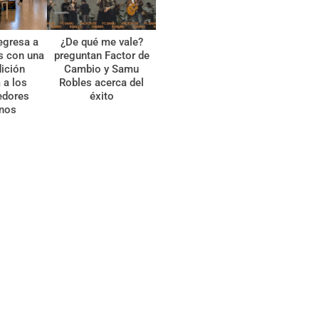
egresa a
¿De qué me vale?
s con una
preguntan Factor de
ición
Cambio y Samu
 a los
Robles acerca del
edores
éxito
anos