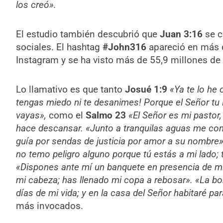
los creó».
El estudio también descubrió que
Juan 3:16
se 
sociales. El hashtag
#John316
apareció en más 
Instagram y se ha visto más de 55,9 millones de
Lo llamativo es que tanto
Josué 1:9
«
Ya te lo he 
tengas miedo ni te desanimes! Porque el Señor t
vayas»,
como el
Salmo 23
«El Señor es mi pastor
hace descansar. «Junto a tranquilas aguas me co
guía por sendas de justicia por amor a su nombre»
no temo peligro alguno porque tú estás a mi lado; 
«Dispones ante mí un banquete en presencia de 
mi cabeza; has llenado mi copa a rebosar». «La b
días de mi vida; y en la casa del Señor habitaré p
más invocados.