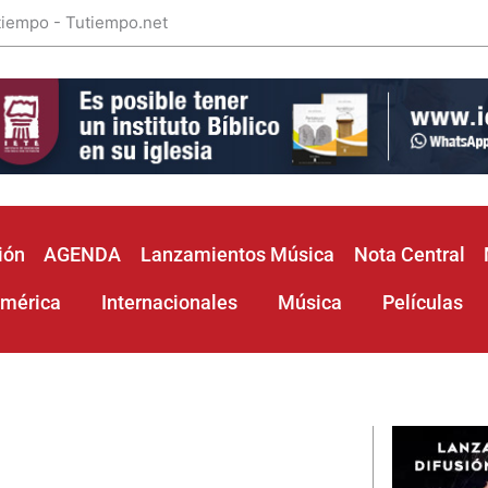
 tiempo - Tutiempo.net
ión
AGENDA
Lanzamientos Música
Nota Central
américa
Internacionales
Música
Películas