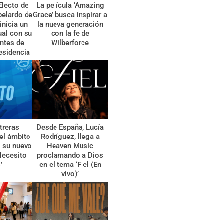
Electo de
La película ‘Amazing
belardo de
Grace’ busca inspirar a
 inicia un
la nueva generación
tual con su
con la fe de
ntes de
Wilberforce
esidencia
treras
Desde España, Lucía
el ámbito
Rodríguez, llega a
l su nuevo
Heaven Music
Necesito
proclamando a Dios
’
en el tema ‘Fiel (En
vivo)’