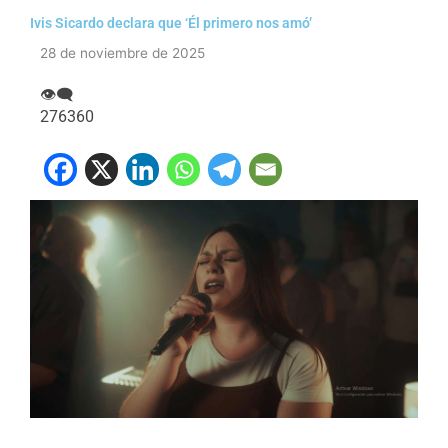
Ivis Sicardo declara que ‘Él primero nos amó’
28 de noviembre de 2025
👁‍🗨
276360