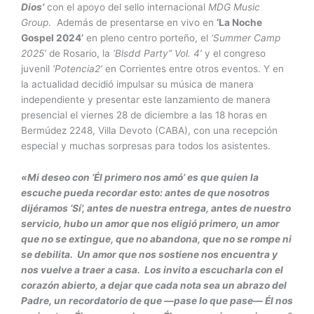
Dios’
con el apoyo del sello internacional
MDG Music
Group
. Además de presentarse en vivo en
‘La Noche
Gospel 2024’
en pleno centro porteño, el
‘Summer Camp
2025’
de Rosario, la
‘Blsdd Party” Vol. 4’
y el congreso
juvenil
‘Potencia2’
en Corrientes entre otros eventos. Y en
la actualidad decidió impulsar su música de manera
independiente y presentar este lanzamiento de manera
presencial el viernes 28 de diciembre a las 18 horas en
Bermúdez 2248, Villa Devoto (CABA), con una recepción
especial y muchas sorpresas para todos los asistentes.
«Mi deseo con ‘Él primero nos amó’ es que quien la
escuche pueda recordar esto: antes de que nosotros
dijéramos ‘Sí’, antes de nuestra entrega, antes de nuestro
servicio, hubo un amor que nos eligió primero, un amor
que no se extingue, que no abandona, que no se rompe ni
se debilita. Un amor que nos sostiene nos encuentra y
nos vuelve a traer a casa. Los invito a escucharla con el
corazón abierto, a dejar que cada nota sea un abrazo del
Padre, un recordatorio de que —pase lo que pase— Él nos