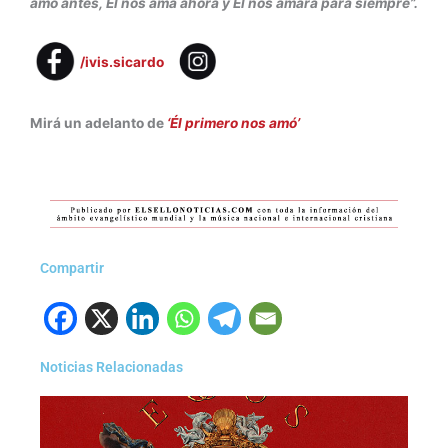
amó antes, Él nos ama ahora y Él nos amará para siempre”.
/ivis.sicardo
Mirá un adelanto de
‘Él primero nos amó’
Compartir
Noticias Relacionadas