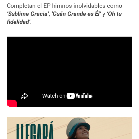
Completan el EP himnos inolvidables como
‘Sublime Gracia’
,
‘Cuán Grande es Él’
y
‘Oh tu
fidelidad’
.