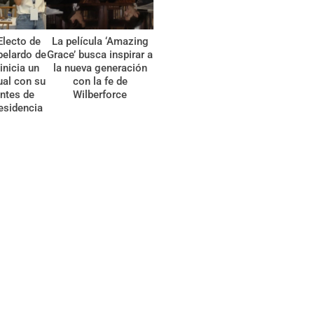
Electo de
La película ‘Amazing
belardo de
Grace’ busca inspirar a
 inicia un
la nueva generación
tual con su
con la fe de
ntes de
Wilberforce
esidencia