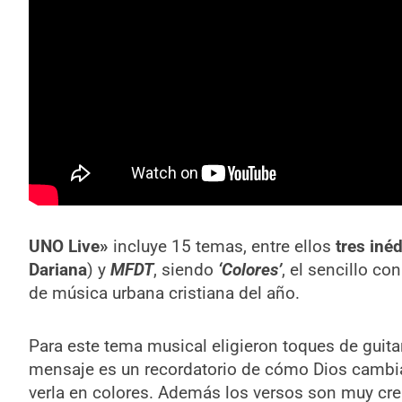
UNO Live
»
incluye 15 temas, entre ellos
tres inéd
Dariana
) y
MFDT
, siendo
‘Colores’
, el sencillo c
de música urbana cristiana del año.
Para este tema musical eligieron toques de guitar
mensaje es un recordatorio de cómo Dios cambia l
verla en colores. Además los versos son muy cre