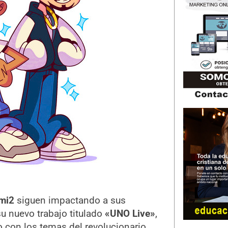
mi2
siguen impactando a sus
u nuevo trabajo titulado
«UNO Live
»
,
o con los temas del revolucionario