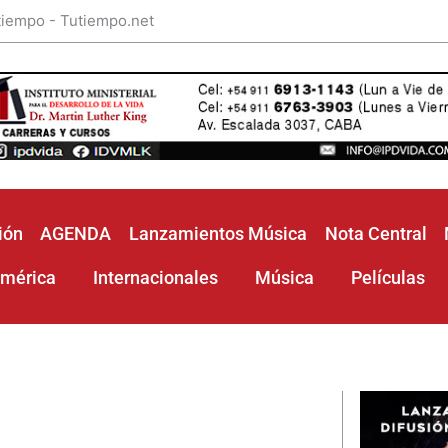
 tiempo - Tutiempo.net
ión
AGENDA
Lanzamientos Música
Nota Central
américa
Internacionales
Música
Películas