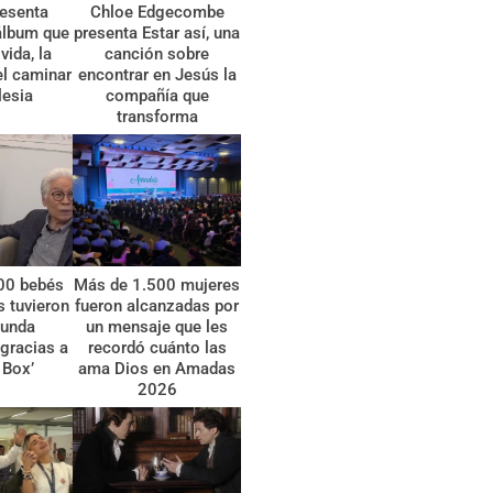
esenta
Chloe Edgecombe
álbum que
presenta Estar así, una
vida, la
canción sobre
el caminar
encontrar en Jesús la
lesia
compañía que
transforma
00 bebés
Más de 1.500 mujeres
 tuvieron
fueron alcanzadas por
gunda
un mensaje que les
gracias a
recordó cuánto las
 Box’
ama Dios en Amadas
2026