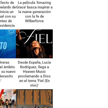
Electo de
La película ‘Amazing
belardo de
Grace’ busca inspirar a
 inicia un
la nueva generación
tual con su
con la fe de
ntes de
Wilberforce
esidencia
treras
Desde España, Lucía
el ámbito
Rodríguez, llega a
l su nuevo
Heaven Music
Necesito
proclamando a Dios
’
en el tema ‘Fiel (En
vivo)’