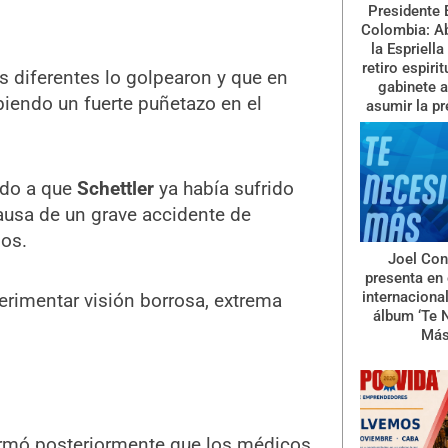
Presidente 
Colombia: A
la Espriella
retiro espiri
s diferentes lo golpearon y que en
gabinete a
iendo un fuerte puñetazo en el
asumir la pr
ido a que
Schettler
ya había sufrido
ausa de un grave accidente de
ños.
Joel Con
presenta en 
internaciona
erimentar visión borrosa, extrema
álbum ‘Te 
Más
formó posteriormente que los médicos