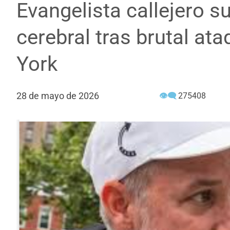
Evangelista callejero 
cerebral tras brutal at
York
28 de mayo de 2026
👁‍🗨
275408