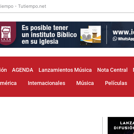
 tiempo - Tutiempo.net
ión
AGENDA
Lanzamientos Música
Nota Central
américa
Internacionales
Música
Películas