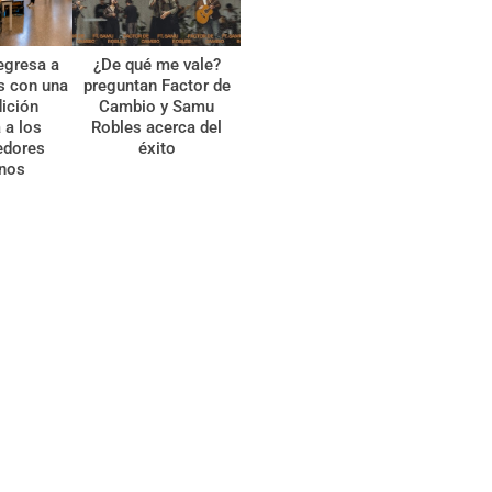
egresa a
¿De qué me vale?
s con una
preguntan Factor de
ición
Cambio y Samu
 a los
Robles acerca del
edores
éxito
anos