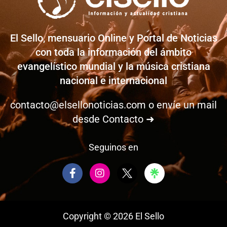
El Sello, mensuario Online y Portal de Noticias
con toda la información del ámbito
evangelístico mundial y la música cristiana
nacional e internacional
contacto@elsellonoticias.com
o envíe un mail
desde
Contacto ➜
Seguinos en
F
I
a
n
c
s
e
t
b
a
Copyright © 2026 El Sello
o
g