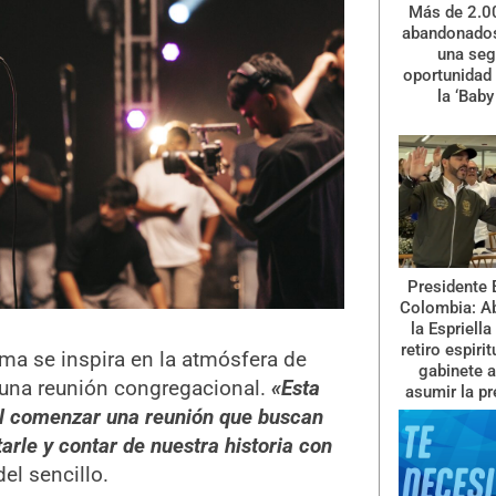
Más de 2.0
abandonados
una se
oportunidad 
la ‘Baby
Presidente 
Colombia: A
la Espriella
retiro espiri
tema se inspira en la atmósfera de
gabinete a
e una reunión congregacional.
«Esta
asumir la pr
al comenzar una reunión que buscan
arle y contar de nuestra historia con
el sencillo.