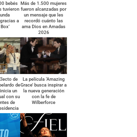
00 bebés
Más de 1.500 mujeres
 tuvieron
fueron alcanzadas por
gunda
un mensaje que les
gracias a
recordó cuánto las
 Box’
ama Dios en Amadas
2026
Electo de
La película ‘Amazing
belardo de
Grace’ busca inspirar a
 inicia un
la nueva generación
tual con su
con la fe de
ntes de
Wilberforce
esidencia