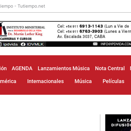
 tiempo - Tutiempo.net
ión
AGENDA
Lanzamientos Música
Nota Central
américa
Internacionales
Música
Películas