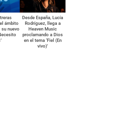
treras
Desde España, Lucía
el ámbito
Rodríguez, llega a
l su nuevo
Heaven Music
Necesito
proclamando a Dios
’
en el tema ‘Fiel (En
vivo)’