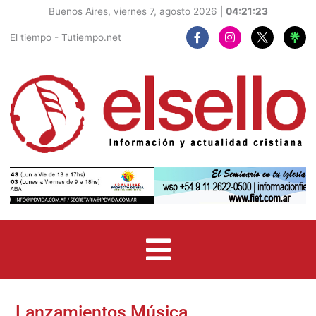
Buenos Aires, viernes 7, agosto 2026 |
04:21:25
F
I
El tiempo - Tutiempo.net
a
n
c
s
e
t
b
a
o
g
o
r
k
a
-
m
f
Lanzamientos Música