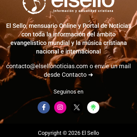
El Sello, mensuario Online y Portal de Noticias
con toda la información del ámbito
evangelístico mundial y la música cristiana
nacional e internacional
contacto@elsellonoticias.com
o envíe un mail
desde
Contacto ➜
Seguinos en
F
I
a
n
c
s
e
t
b
a
Copyright © 2026 El Sello
o
g