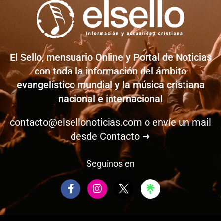
El Sello, mensuario Online y Portal de Noticias
con toda la información del ámbito
evangelístico mundial y la música cristiana
nacional e internacional
contacto@elsellonoticias.com
o envíe un mail
desde
Contacto ➜
Seguinos en
F
I
a
n
c
s
e
t