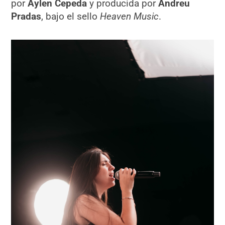
por
Aylen Cepeda
y producida por
Andreu
Pradas
, bajo el sello
Heaven Music
.