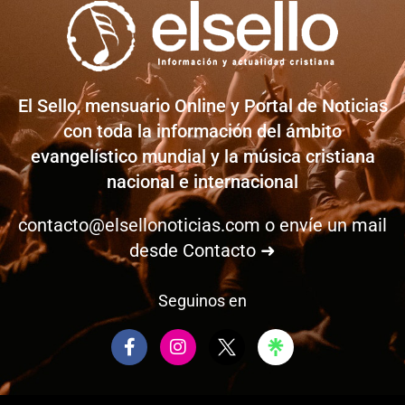
El Sello, mensuario Online y Portal de Noticias
con toda la información del ámbito
evangelístico mundial y la música cristiana
nacional e internacional
contacto@elsellonoticias.com
o envíe un mail
desde
Contacto ➜
Seguinos en
F
I
a
n
c
s
e
t