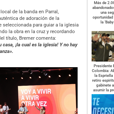
Más de 2.0
abandonados
a local de la banda en Parral,
una se
oportunidad 
auténtica de adoración de la
la ‘Baby
eleccionada para guiar a la iglesia
ndo la obra en la cruz y recordando
del título, Bremer comenta:
casa, ¡la cual es la iglesia! Y no hay
banza».
Presidente 
Colombia: A
la Espriella
retiro espiri
gabinete a
asumir la pr