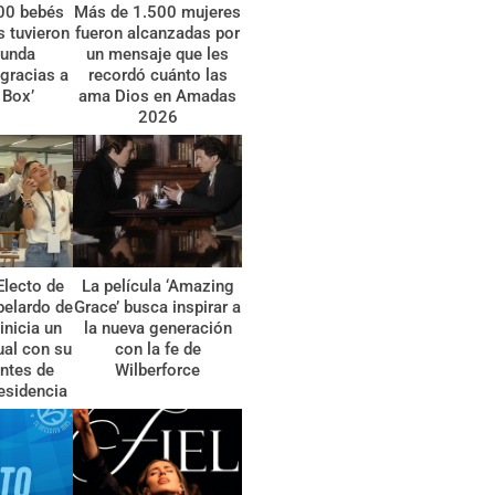
00 bebés
Más de 1.500 mujeres
 tuvieron
fueron alcanzadas por
gunda
un mensaje que les
gracias a
recordó cuánto las
 Box’
ama Dios en Amadas
2026
Electo de
La película ‘Amazing
belardo de
Grace’ busca inspirar a
 inicia un
la nueva generación
tual con su
con la fe de
ntes de
Wilberforce
esidencia