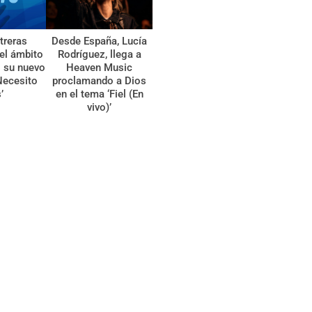
treras
Desde España, Lucía
el ámbito
Rodríguez, llega a
l su nuevo
Heaven Music
Necesito
proclamando a Dios
’
en el tema ‘Fiel (En
vivo)’