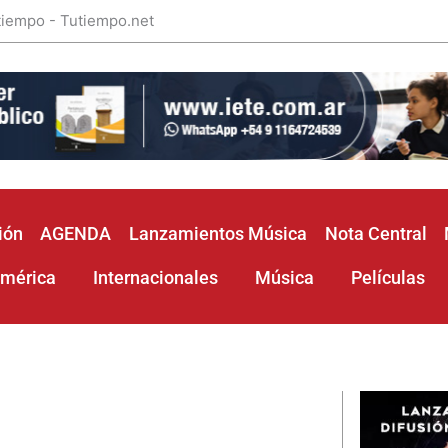
 tiempo - Tutiempo.net
ión
AGENDA
Lanzamientos Música
Nota Central
américa
Internacionales
Música
Películas