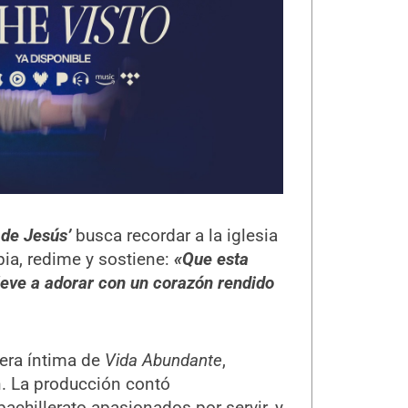
 de Jesús’
busca recordar a la iglesia
pia, redime y sostiene:
«Que esta
leve a adorar con un corazón rendido
fera íntima de
Vida Abundante
,
. La producción contó
achillerato apasionados por servir, y