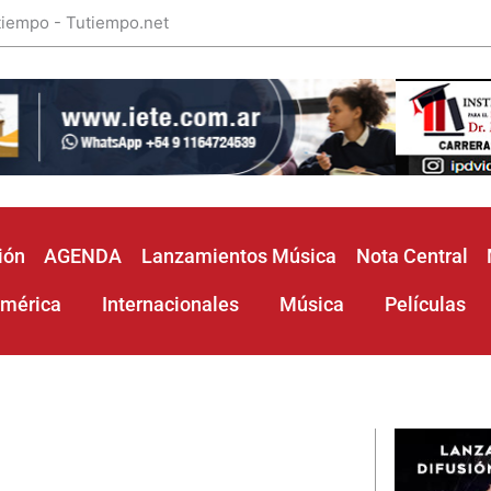
 tiempo - Tutiempo.net
ión
AGENDA
Lanzamientos Música
Nota Central
américa
Internacionales
Música
Películas