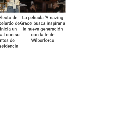
Electo de
La película ‘Amazing
belardo de
Grace’ busca inspirar a
 inicia un
la nueva generación
tual con su
con la fe de
ntes de
Wilberforce
esidencia