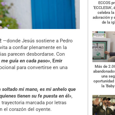
ECCOS pr
‘ECCLESIA’, 
celebra la 
adoración y 
de la ig
2
—donde Jesús sostiene a Pedro
ita a confiar plenamente en la
ncias parecen desbordarse. Con
z me guía en cada paso»
,
Emir
Más de 2.0
cional para convertirse en una
abandonados
una se
oportunidad 
la ‘Baby
 soltado mi mano, es mi anhelo que
quienes tienen su fe puesta en él»
,
trayectoria marcada por letras
 el corazón del oyente.