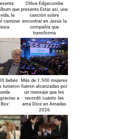
esenta
Chloe Edgecombe
álbum que
presenta Estar así, una
vida, la
canción sobre
el caminar
encontrar en Jesús la
lesia
compañía que
transforma
00 bebés
Más de 1.500 mujeres
 tuvieron
fueron alcanzadas por
gunda
un mensaje que les
gracias a
recordó cuánto las
 Box’
ama Dios en Amadas
2026