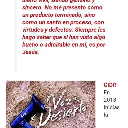
diario vivir, siendo genuino y
sincero. No me presento como
un producto terminado, sino
como un santo en proceso, con
virtudes y defectos. Siempre les
hago saber que si han visto algo
bueno o admirable en mí, es por
Jesús.
GIDP.
En
2018
inicias
la