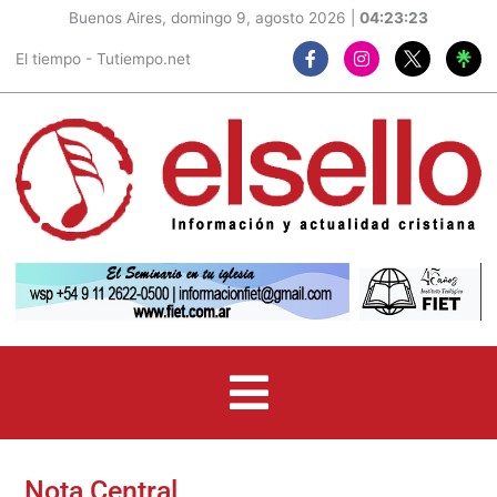
Buenos Aires, domingo 9, agosto 2026 |
04:23:24
F
I
El tiempo - Tutiempo.net
a
n
c
s
e
t
b
a
o
g
o
r
k
a
-
m
f
Nota Central